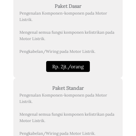
Paket Dasar
Pengenalan Komponen-komponen pada Motor
Listrik.
Mengenal semua fungsi komponen kelistrikan pada
Motor Listrik.
Pengkabelan/Wiring pada Motor Listrik.
Rp. 2jt./orang
Paket Standar
Pengenalan Komponen-komponen pada Motor
Listrik.
Mengenal semua fungsi komponen kelistrikan pada
Motor Listrik.
Pengkabelan/Wiring pada Motor Listrik.