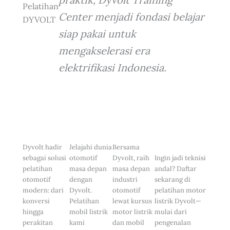
Pelatihan
Center menjadi fondasi belajar
DYVOLT
siap pakai untuk
mengakselerasi era
elektrifikasi Indonesia.
Dyvolt hadir
Jelajahi dunia
Bersama
sebagai solusi
otomotif
Dyvolt, raih
Ingin jadi teknisi
pelatihan
masa depan
masa depan
andal? Daftar
otomotif
dengan
industri
sekarang di
modern: dari
Dyvolt.
otomotif
pelatihan motor
konversi
Pelatihan
lewat kursus
listrik Dyvolt—
hingga
mobil listrik
motor listrik
mulai dari
perakitan
kami
dan mobil
pengenalan