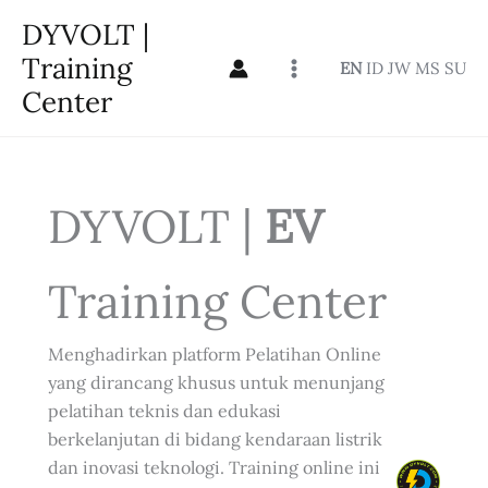
Skip
DYVOLT |
to
Training
EN
ID
JW
MS
SU
content
Center
DYVOLT |
EV
Training Center
Menghadirkan platform Pelatihan Online
yang dirancang khusus untuk menunjang
pelatihan teknis dan edukasi
berkelanjutan di bidang kendaraan listrik
dan inovasi teknologi. Training online ini